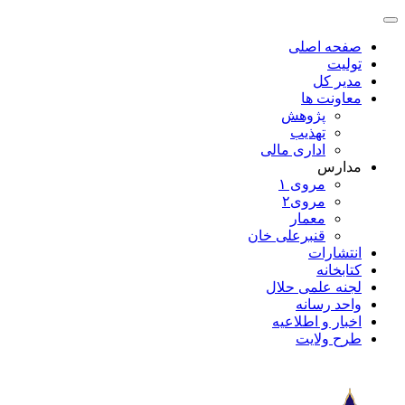
صفحه اصلی
تولیت
مدیر کل
معاونت ها
پژوهش
تهذیب
اداری مالی
مدارس
مروی ۱
مروی۲
معمار
قنبرعلی خان
انتشارات
کتابخانه
لجنه علمی حلال
واحد رسانه
اخبار و اطلاعیه
طرح ولایت