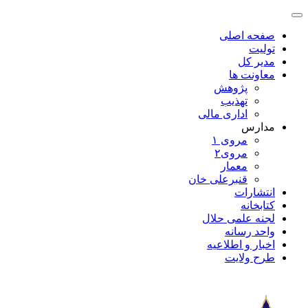
صفحه اصلی
تولیت
مدیر کل
معاونت ها
پژوهش
تهذیب
اداری مالی
مدارس
مروی ۱
مروی۲
معمار
قنبرعلی خان
انتشارات
کتابخانه
لجنه علمی حلال
واحد رسانه
اخبار و اطلاعیه
طرح ولایت