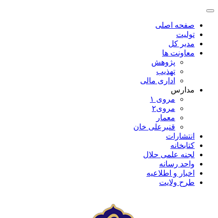
صفحه اصلی
تولیت
مدیر کل
معاونت ها
پژوهش
تهذیب
اداری مالی
مدارس
مروی ۱
مروی۲
معمار
قنبرعلی خان
انتشارات
کتابخانه
لجنه علمی حلال
واحد رسانه
اخبار و اطلاعیه
طرح ولایت