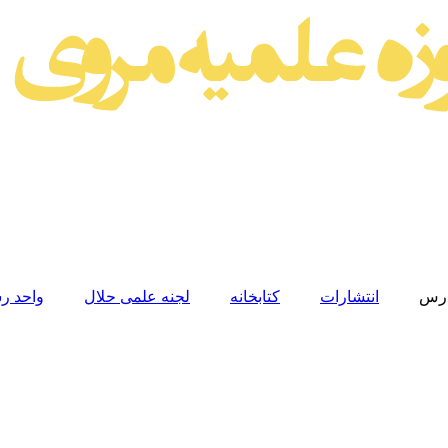
رس
انتشارات
کتابخانه
لجنه علمی حلال
واحد رس