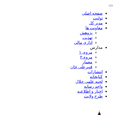
صفحه اصلی
تولیت
مدیر کل
معاونت ها
پژوهش
تهذیب
اداری مالی
مدارس
مروی ۱
مروی۲
معمار
قنبرعلی خان
انتشارات
کتابخانه
لجنه علمی حلال
واحد رسانه
اخبار و اطلاعیه
طرح ولایت