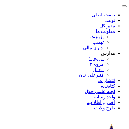
صفحه اصلی
تولیت
مدیر کل
معاونت ها
پژوهش
تهذیب
اداری مالی
مدارس
مروی ۱
مروی۲
معمار
قنبرعلی خان
انتشارات
کتابخانه
لجنه علمی حلال
واحد رسانه
اخبار و اطلاعیه
طرح ولایت