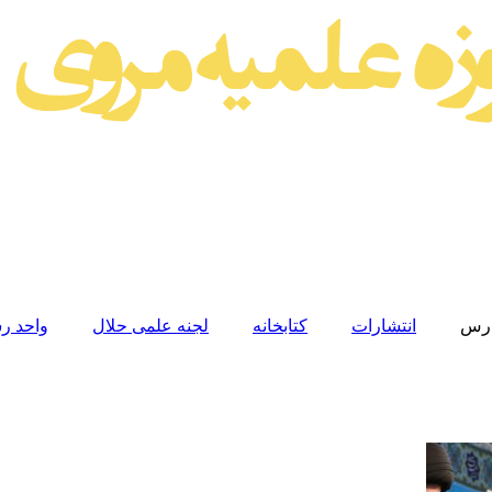
رس
انتشارات
کتابخانه
لجنه علمی حلال
واحد رس