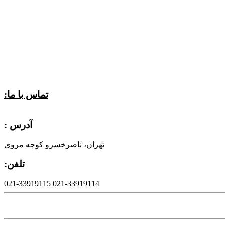
تماس با ما:
آدرس :
تهران، ناصرخسرو کوچه مروی
تلفن:
021-33919114 021-33919115