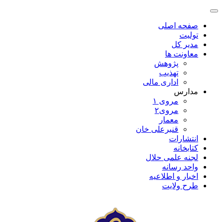
صفحه اصلی
تولیت
مدیر کل
معاونت ها
پژوهش
تهذیب
اداری مالی
مدارس
مروی ۱
مروی۲
معمار
قنبرعلی خان
انتشارات
کتابخانه
لجنه علمی حلال
واحد رسانه
اخبار و اطلاعیه
طرح ولایت