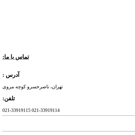
تماس با ما:
آدرس :
تهران، ناصرخسرو کوچه مروی
تلفن:
021-33919114 021-33919115