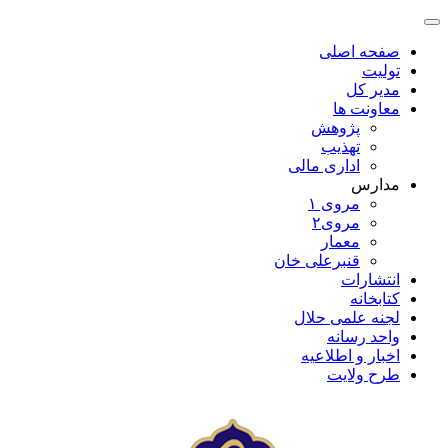
صفحه اصلی
تولیت
مدیر کل
معاونت ها
پژوهش
تهذیب
اداری مالی
مدارس
مروی ۱
مروی۲
معمار
قنبرعلی خان
انتشارات
کتابخانه
لجنه علمی حلال
واحد رسانه
اخبار و اطلاعیه
طرح ولایت