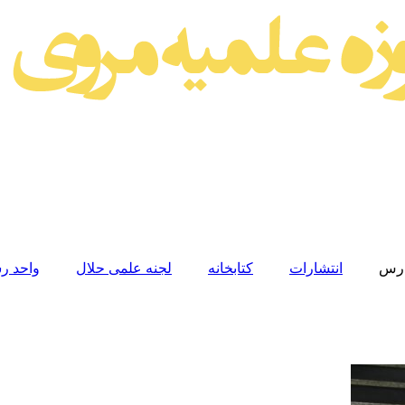
رس
انتشارات
کتابخانه
لجنه علمی حلال
واحد رس