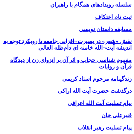
سلسله رویدادهای همگام با راهبران
ثبت نام اعتکاف
مسابقه داستان نویسی
نقش «شعر» در بصیرت¬افزایی جامعه با رویکرد توجه به
اندیشه آیت¬الله خامنه ای دام‌ظله العالی
مفهوم شناسی حجاب و اثر آن بر انزوای زن از دیدگاه
قرآن و روایات
زندگینامه مرحوم استاد کریمی
درگذشت حضرت آیت الله اراکی
پیام تسلیت آیت الله اعرافی
قنبرعلی خان
پیام تسلیت رهبر انقلاب