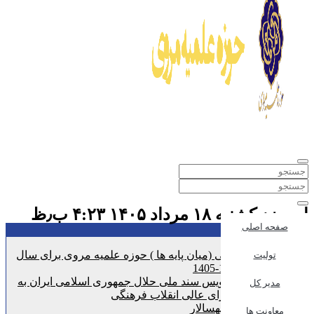
امروز:یکشنبه ۱۸ مرداد ۱۴۰۵ ۴:۲۳ ب٫ظ
صفحه اصلی
تازه ترین اخبار :
پذیرش انتقالی (میان پایه ها ) حوزه علمیه مروی برای سال
تولیت
تحصیلی 1406-1405
تحویل پیش نویس سند ملی حلال جمهوری اسلامی ایران به
مدیر کل
دبیرخانه شورای عالی انقلاب فرهنگی
مروی 1 و سپهسالار
معاونت ها