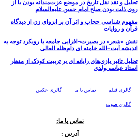
تحلیل و نقد نقل تاریخ در موضع عزت‌مندانه بودن یا از
روی ذلت بودن صلح امام حسن علیه‌السلام
مفهوم شناسی حجاب و اثر آن بر انزوای زن از دیدگاه
قرآن و روایات
نقش «شعر» در بصیرت¬افزایی جامعه با رویکرد توجه به
اندیشه آیت¬الله خامنه ای دام‌ظله العالی
تحلیل تاثیر بازی‌های رایانه ای بر تربیت کودک از منظر
استاد عباسی‌ولدی
گالری فیلم
تماس با ما
گالری عکس
گالری صوت
تماس با ما:
آدرس :