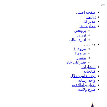
صفحه اصلی
تولیت
مدیر کل
معاونت ها
پژوهش
تهذیب
اداری مالی
مدارس
مروی ۱
مروی۲
معمار
قنبرعلی خان
انتشارات
کتابخانه
لجنه علمی حلال
واحد رسانه
اخبار و اطلاعیه
طرح ولایت