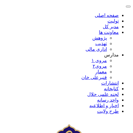
صفحه اصلی
تولیت
مدیر کل
معاونت ها
پژوهش
تهذیب
اداری مالی
مدارس
مروی ۱
مروی۲
معمار
قنبرعلی خان
انتشارات
کتابخانه
لجنه علمی حلال
واحد رسانه
اخبار و اطلاعیه
طرح ولایت