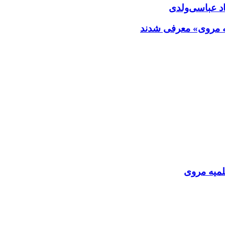
تاد عباسی‌ولدی
یه مروی» معرفی شدند
لمیه مروی