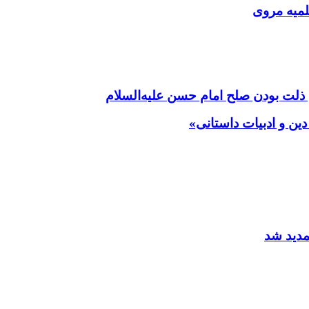
لمیه مروی
ی ذلت بودن صلح امام حسن علیه‌السلام
ن و ادبیات داستانی»