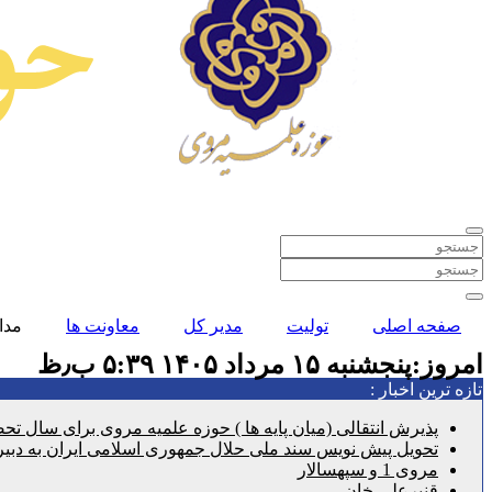
صفحه اصلی
تولیت
مدیر کل
معاونت ها
مدا
امروز:پنجشنبه ۱۵ مرداد ۱۴۰۵ ۵:۳۹ ب٫ظ
تازه ترین اخبار :
پذیرش انتقالی (میان پایه ها ) حوزه علمیه مروی برای سال تحصیلی 1406
تحویل پیش نویس سند ملی حلال جمهوری اسلامی ایران به دبیر
مروی 1 و سپهسالار
قنبرعلی خان