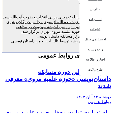
قنبرعلی خان
معمارباشی
مدارس
مروی 2
پیام تبریک آیت‌الله تحریری در پی انتخاب حضرت آیت‌الله سید
انتشارات
مجتبی خامنه‌ای حفظه الله از سوی مجلس خبرگان رهبری
نشست تخصصی «بررسی اندیشه مهدویت در مذاهب
کتابخانه
اسلامی» در حوزه علمیه مروی تهران برگزار شد.
اعلام نفرات برتر مسابقه داستان‌نویسی
لجنه علمی حلال
دریافت نشان رشد توسط تالیفات انجمن داستان نویسی
مروی
واحد رسانه
سرویس خبری روابط عمومی
اخبار و اطلاعیه
اطلاعیه
طرح ولایت
برگزیدگان اولین دوره مسابقه
داستان‌نویسی «حوزه علمیه مروی» معرفی
شدند
دوشنبه ۱۴ آبان ۱۴۰۳
روابط عمومی
پیام تسلیت تولیت معظم حوزه علمیه مروی