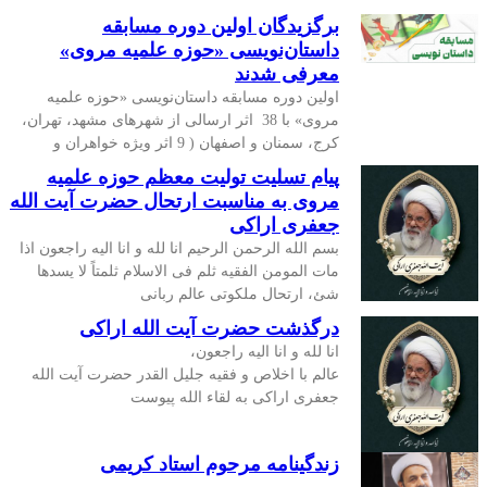
برگزیدگان اولین دوره مسابقه
داستان‌نویسی «حوزه علمیه مروی»
معرفی شدند
اولین دوره مسابقه داستان‌نویسی «حوزه علمیه
مروی» با 38 اثر ارسالی از شهرهای مشهد، تهران،
کرج، سمنان و اصفهان ( 9 اثر ویژه خواهران و
پیام تسلیت تولیت معظم حوزه علمیه
مروی به مناسبت ارتحال حضرت آیت الله
جعفری اراکی
بسم الله الرحمن الرحیم انا لله و انا الیه راجعون اذا
مات المومن الفقیه ثلم فی الاسلام ثلمتاً لا یسدها
شئ، ارتحال ملکوتی عالم ربانی
درگذشت حضرت آیت الله اراکی
انا لله و انا الیه راجعون،
عالم با اخلاص و فقیه جلیل القدر حضرت آیت الله
جعفری اراکی به لقاء الله پیوست
زندگینامه مرحوم استاد کریمی