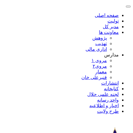
صفحه اصلی
تولیت
مدیر کل
معاونت ها
پژوهش
تهذیب
اداری مالی
مدارس
مروی ۱
مروی۲
معمار
قنبرعلی خان
انتشارات
کتابخانه
لجنه علمی حلال
واحد رسانه
اخبار و اطلاعیه
طرح ولایت