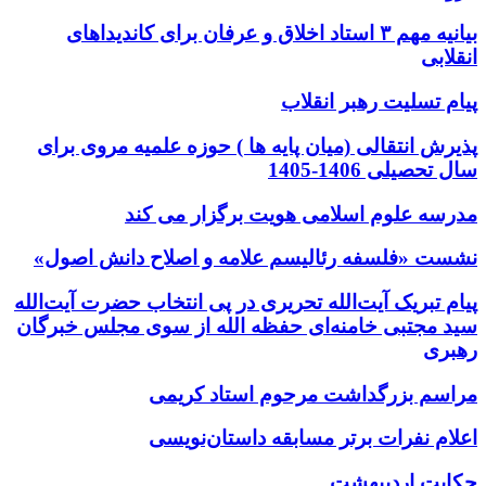
بیانیه مهم ۳ استاد اخلاق و عرفان برای کاندیداهای
انقلابی
پیام تسلیت رهبر انقلاب
پذیرش انتقالی (میان پایه ها ) حوزه علمیه مروی برای
سال تحصیلی 1406-1405
مدرسه علوم اسلامی هویت برگزار می کند
نشست «فلسفه رئالیسم علامه و اصلاح دانش اصول»
پیام تبریک آیت‌الله تحریری در پی انتخاب حضرت آیت‌الله
سید مجتبی خامنه‌ای حفظه الله از سوی مجلس خبرگان
رهبری
مراسم بزرگداشت مرحوم استاد کریمی
اعلام نفرات برتر مسابقه داستان‌نویسی
حکایت اردیبهشت