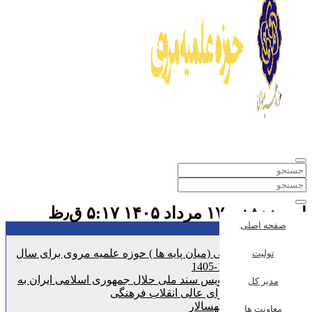
امروز:شنبه ۱۷ مرداد ۱۴۰۵ ۵:۱۷ ق٫ظ
صفحه اصلی
تازه ترین اخبار :
پذیرش انتقالی (میان پایه ها ) حوزه علمیه مروی برای سال
تولیت
تحصیلی 1406-1405
تحویل پیش نویس سند ملی حلال جمهوری اسلامی ایران به
مدیر کل
دبیرخانه شورای عالی انقلاب فرهنگی
مروی 1 و سپهسالار
معاونت ها