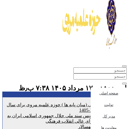
امروز:شنبه ۱۷ مرداد ۱۴۰۵ ۷:۳۸ ب٫ظ
صفحه اصلی
تازه ترین اخبار :
پذیرش انتقالی (میان پایه ها ) حوزه علمیه مروی برای سال
تولیت
تحصیلی 1406-1405
تحویل پیش نویس سند ملی حلال جمهوری اسلامی ایران به
مدیر کل
دبیرخانه شورای عالی انقلاب فرهنگی
مروی 1 و سپهسالار
معاونت ها