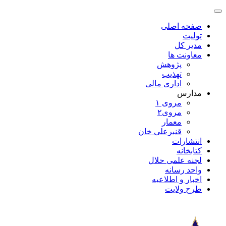
صفحه اصلی
تولیت
مدیر کل
معاونت ها
پژوهش
تهذیب
اداری مالی
مدارس
مروی ۱
مروی۲
معمار
قنبرعلی خان
انتشارات
کتابخانه
لجنه علمی حلال
واحد رسانه
اخبار و اطلاعیه
طرح ولایت