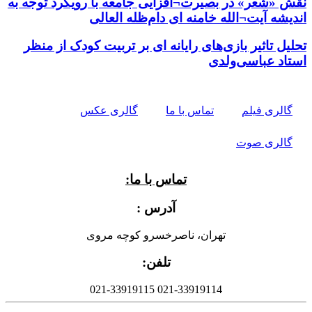
نقش «شعر» در بصیرت¬افزایی جامعه با رویکرد توجه به
اندیشه آیت¬الله خامنه ای دام‌ظله العالی
تحلیل تاثیر بازی‌های رایانه ای بر تربیت کودک از منظر
استاد عباسی‌ولدی
گالری فیلم
تماس با ما
گالری عکس
گالری صوت
تماس با ما:
آدرس :
تهران، ناصرخسرو کوچه مروی
تلفن:
021-33919114 021-33919115