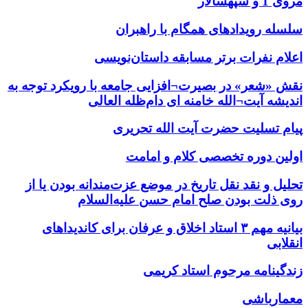
مروی 1 و سپهسالار
سلسله رویدادهای همگام با راهبران
اعلام نفرات برتر مسابقه داستان‌نویسی
نقش «شعر» در بصیرت¬افزایی جامعه با رویکرد توجه به
اندیشه آیت¬الله خامنه ای دام‌ظله العالی
پیام تسلیت حضرت آیت الله تحریری
اولین دوره تخصصی کلام و امامت
تحلیل و نقد نقل تاریخ در موضع عزت‌مندانه بودن یا از
روی ذلت بودن صلح امام حسن علیه‌السلام
بیانیه مهم ۳ استاد اخلاق و عرفان برای کاندیداهای
انقلابی
زندگینامه مرحوم استاد کریمی
معمارباشی