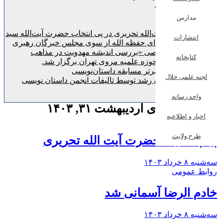
قنبرعلی خان
معمارباشی
مدارس
مروی 2
پیام تبریک آیت‌الله تحریری در پی انتخاب حضرت آیت‌الله سید
انتشارات
مجتبی خامنه‌ای حفظه الله از سوی مجلس خبرگان رهبری
نشست تخصصی «بررسی اندیشه مهدویت در مذاهب
کتابخانه
اسلامی» در حوزه علمیه مروی تهران برگزار شد.
اعلام نفرات برتر مسابقه داستان‌نویسی
لجنه علمی حلال
دریافت نشان رشد توسط تالیفات انجمن داستان نویسی
مروی
واحد رسانه
سرویس خبری اردیبهشت ۳۱, ۱۴۰۳
اخبار و اطلاعیه
روابط عمومی
طرح ولایت
پیام تسلیت حضرت آیت الله تحریری
سه‌شنبه ۸ خرداد ۱۴۰۳
روابط عمومی
خادم الرضا آسمانی شد
سه‌شنبه ۸ خرداد ۱۴۰۳