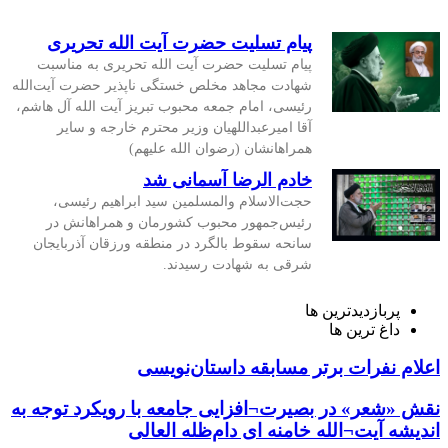
پیام تسلیت حضرت آیت الله تحریری
پیام تسلیت حضرت آیت الله تحریری به مناسبت
شهادت مجاهد مخلص خستگی ناپذیر حضرت آیت‌الله
رئیسی، امام جمعه محبوب تبریز آیت الله آل هاشم،
آقا امیرعبداللهیان وزیر محترم خارجه و سایر
همراهانشان (رضوان الله علیهم)
خادم الرضا آسمانی شد
حجت‌الاسلام والمسلمین سید ابراهیم رئیسی،
رئیس‌جمهور محبوب کشورمان و همراهانش در
سانحه سقوط بالگرد در منطقه ورزقان آذربایجان
شرقی به شهادت رسیدند.
پربازدیدترین ها
داغ ترین ها
اعلام نفرات برتر مسابقه داستان‌نویسی
نقش «شعر» در بصیرت¬افزایی جامعه با رویکرد توجه به
اندیشه آیت¬الله خامنه ای دام‌ظله العالی